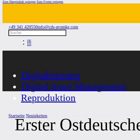
Zum Hauptinhalt springen
Zum Footer springen
+49 341 420550
info@cds-gromke.com
Suchen
DE
EN
Digitalisierung
Digital Asset Management
Reproduktion
Startseite
/
Neuigkeiten
/
Erster Ostdeutscher Journalistentag
Erster Ostdeutsche