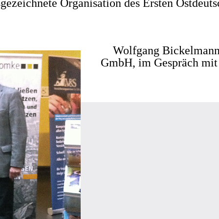
sgezeichnete Organisation des Ersten Ostdeuts
Wolfgang Bickelmann,
GmbH, im Gespräch mit