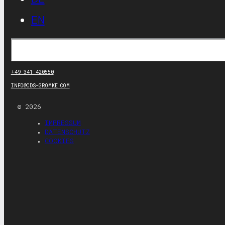
EN
Suchen
+49 341 420550
INFO@CDS-GROMKE.COM
© 2026
IMPRESSUM
DATENSCHUTZ
COOKIES