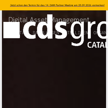
Zum Hauptinhalt springen
Zum Footer springen
Jetzt schon den Termin für das 14. DAM Partner Meeting am 25.09.2026 vormerken!
Digital Asset Management
DIGITALE SAMMLUNGEN INTELLIGENT ORGAN