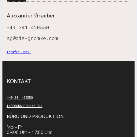
Alexander Graeber
+49 341 420550
ag@cds-gromke.com
Anrufen
E-Mail
KONTAKT
+49 341 420550
INFO@CDS-GROMKE.COM
BÜRO UND PRODUKTION
Mo – Fr
09:00 Uhr – 17:00 Uhr