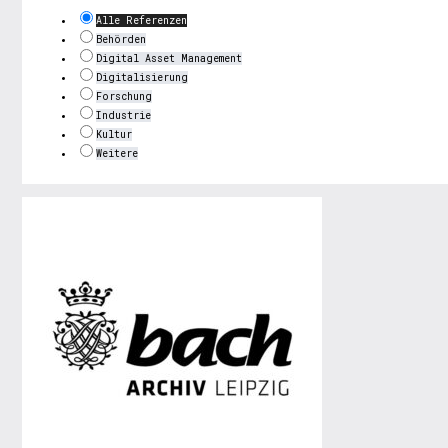
Alle Referenzen
Behörden
Digital Asset Management
Digitalisierung
Forschung
Industrie
Kultur
Weitere