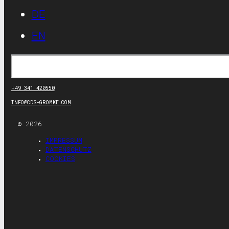
DE
EN
Suchen
+49 341 420550
INFO@CDS-GROMKE.COM
© 2026
IMPRESSUM
DATENSCHUTZ
COOKIES