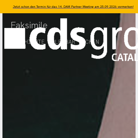
Zum Hauptinhalt springen
Zum Footer springen
Jetzt schon den Termin für das 14. DAM Partner Meeting am 25.09.2026 vormerken!
Faksimile
GESCHICHTE ERLEBBAR MACHEN