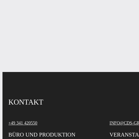
KONTAKT
+49 341 420550
INFO@CDS-G
BÜRO UND PRODUKTION
VERANST