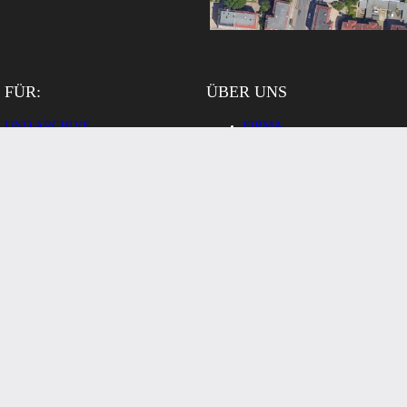
 FÜR:
ÜBER UNS
 UND ARCHIVE
FIRMA
UNG, LEHRE UND
TEAM
LTUNG
UNSERE PARTNER
RIE UND UNTERNEHMEN
REFERENZEN
PERSONEN
KONTAKT