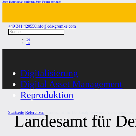
Zum Hauptinhalt springen
Zum Footer springen
+49 341 420550
info@cds-gromke.com
Suchen
DE
EN
Digitalisierung
Digital Asset Management
Reproduktion
Startseite
/
Referenzen
/
Landesamt für Denkmalpflege und Archäologie Sac
Landesamt für De