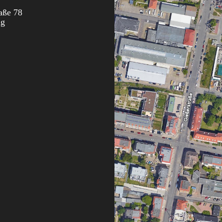
aße 78
ig