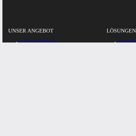
UNSER ANGEBOT
LÖSUNGEN
DIGITALISIERUNG
MUSEEN
DIGITAL ASSET MANAGEMENT
FORSCH
VERWA
REPRODUKTION
INDUST
WEITERE DIENSTLEISTUNGEN
PRIVAT
© 2026
IMPRESSUM
DATENSCHUTZ
COOKIES