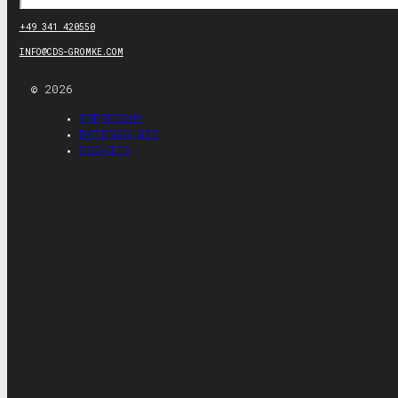
+49 341 420550
INFO@CDS-GROMKE.COM
© 2026
IMPRESSUM
DATENSCHUTZ
COOKIES