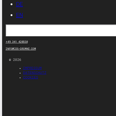
DE
EN
Suchen
+49 341 420550
INFO@CDS-GROMKE.COM
© 2026
IMPRESSUM
DATENSCHUTZ
COOKIES