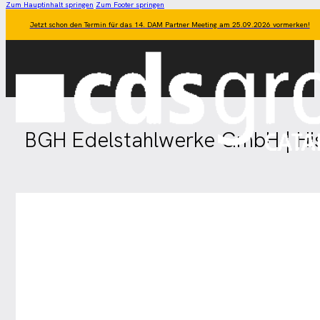
Zum Hauptinhalt springen
Zum Footer springen
Jetzt schon den Termin für das 14. DAM Partner Meeting am 25.09.2026 vormerken!
BGH Edelstahlwerke GmbH | His