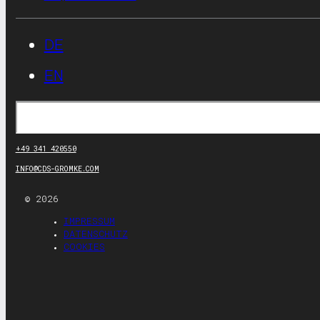
DE
EN
Suchen
+49 341 420550
INFO@CDS-GROMKE.COM
© 2026
IMPRESSUM
DATENSCHUTZ
COOKIES