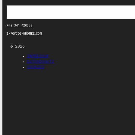
Suchen
+49 341 420550
INFO@CDS-GROMKE.COM
© 2026
IMPRESSUM
DATENSCHUTZ
COOKIES