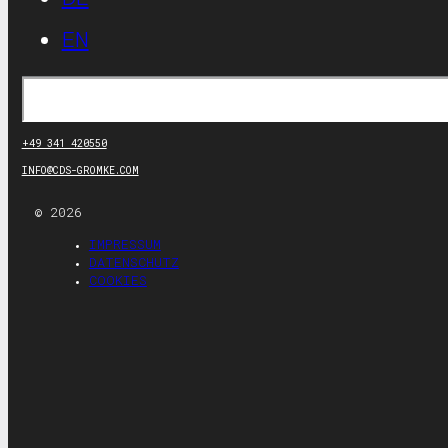
EN
Suchen
+49 341 420550
INFO@CDS-GROMKE.COM
© 2026
IMPRESSUM
DATENSCHUTZ
COOKIES