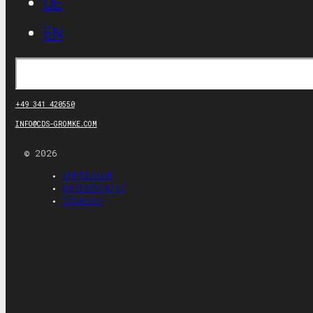
DE
EN
Suchen
+49 341 420550
INFO@CDS-GROMKE.COM
© 2026
IMPRESSUM
DATENSCHUTZ
COOKIES