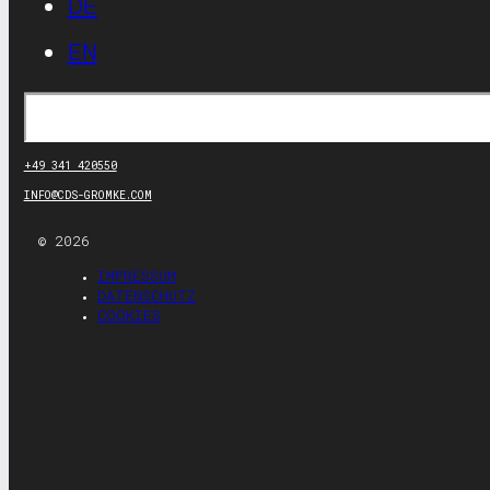
DE
EN
Suchen
+49 341 420550
INFO@CDS-GROMKE.COM
© 2026
IMPRESSUM
DATENSCHUTZ
COOKIES