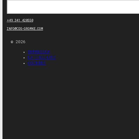
Suchen
+49 341 420550
INFO@CDS-GROMKE.COM
© 2026
IMPRESSUM
DATENSCHUTZ
COOKIES